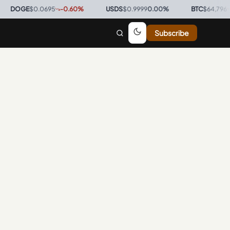
DOGE
$0.0695
-0.60
%
·
USDS
$0.9999
0.00
%
·
BTC
$64,796
-0.
Subscribe