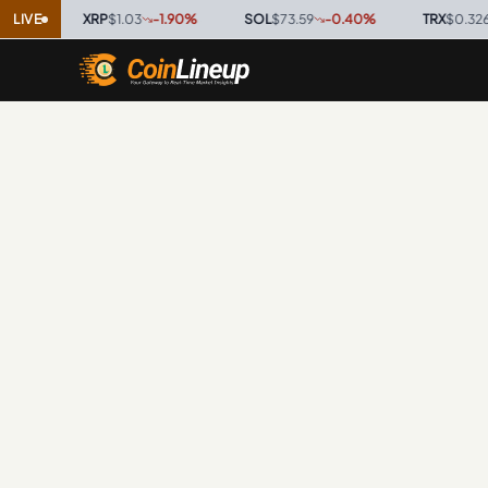
%
·
LIVE
XRP
$1.03
-1.90
%
·
SOL
$73.59
-0.40
%
·
TRX
$0.3267
0.