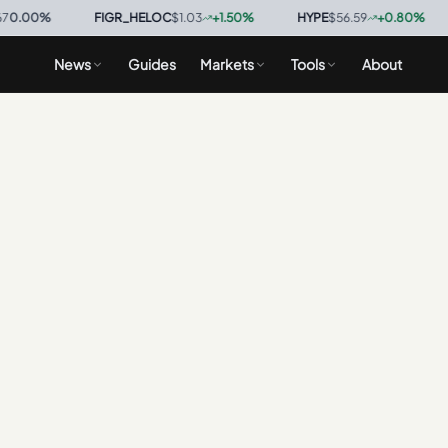
00
%
·
FIGR_HELOC
$1.03
+
1.50
%
·
HYPE
$56.59
+
0.80
%
·
News
Guides
Markets
Tools
About