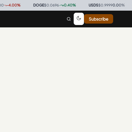
-4.00
%
·
DOGE
$0.0696
+
0.40
%
·
USDS
$0.9999
0.00
%
·
Subscribe