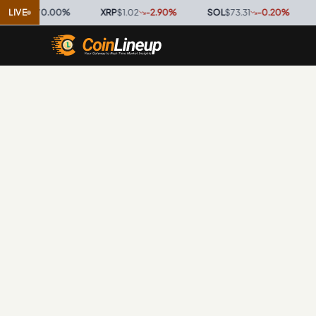
.9997
LIVE
0.00
%
·
XRP
$1.02
-2.90
%
·
SOL
$73.31
-0.20
%
·
TR