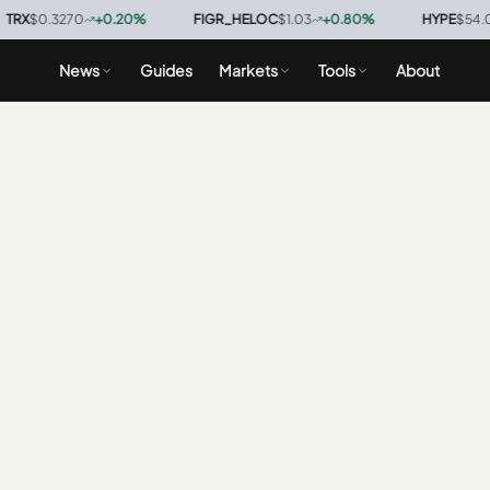
X
$0.3270
+
0.20
%
·
FIGR_HELOC
$1.03
+
0.80
%
·
HYPE
$54.00
News
Guides
Markets
Tools
About