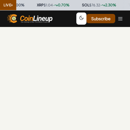
.9996
LIVE
0.00
%
·
XRP
$1.04
+
0.70
%
·
SOL
$76.32
+
2.30
%
·
TR
Subscribe