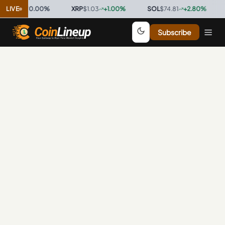
$0.9997
LIVE
0.00
%
·
XRP
$1.03
+
1.00
%
·
SOL
$74.81
+
2.80
%
·
Subscribe