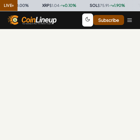
0.9996
LIVE
0.00
%
·
XRP
$1.04
+
0.10
%
·
SOL
$75.91
+
1.90
%
·
TR
Subscribe