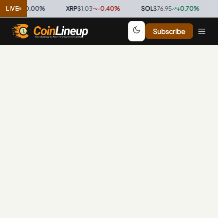
0.9996
LIVE
0.00
%
·
XRP
$1.03
-0.40
%
·
SOL
$76.95
+
0.70
%
·
T
Subscribe