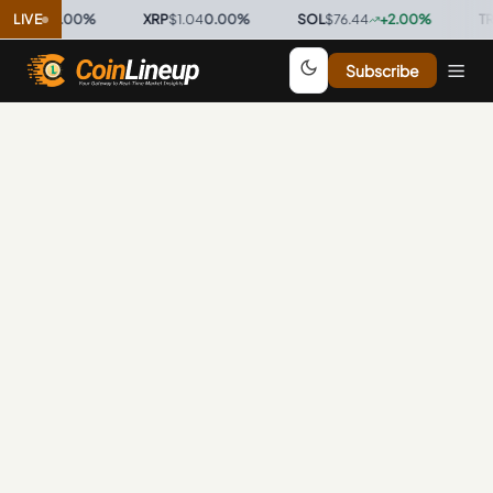
.9996
LIVE
0.00
%
·
XRP
$1.04
0.00
%
·
SOL
$76.44
+
2.00
%
·
TRX
Subscribe