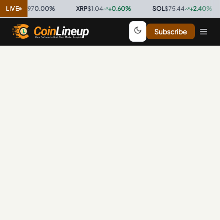
C
$0.9997
LIVE
0.00
%
·
XRP
$1.04
+
0.60
%
·
SOL
$75.44
+
2.40
%
·
Subscribe