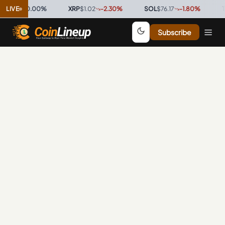
0.9996
LIVE
0.00
%
·
XRP
$1.02
-2.30
%
·
SOL
$76.17
-1.80
%
·
TR
Subscribe