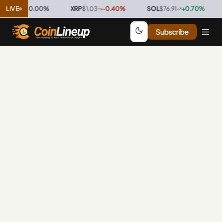
$0.9996
LIVE
0.00
%
·
XRP
$1.03
-0.40
%
·
SOL
$76.91
+
0.70
%
·
Subscribe