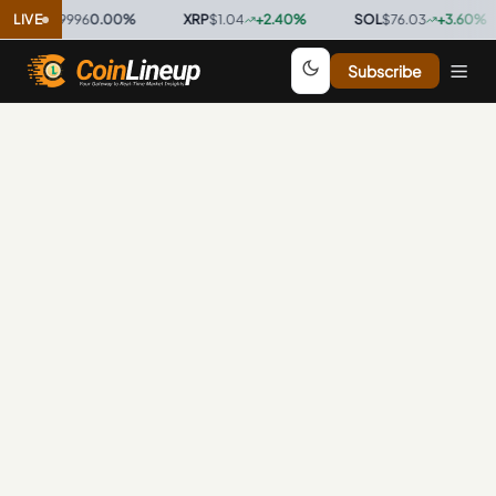
SDC
LIVE
$0.9996
0.00
%
·
XRP
$1.04
+
2.40
%
·
SOL
$76.03
+
3.60
%
·
Subscribe