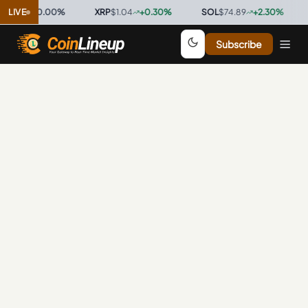
0.9997
LIVE
0.00
%
·
XRP
$1.04
+
0.30
%
·
SOL
$74.89
+
2.30
%
·
Subscribe