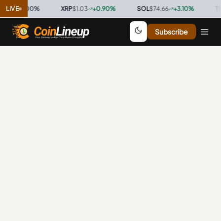
9997
LIVE
0.00
%
·
XRP
$1.03
+
0.90
%
·
SOL
$74.66
+
3.10
%
·
TRX
Subscribe