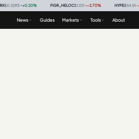
0.3293
+
0.20
%
·
FIGR_HELOC
$1.00
-2.70
%
·
HYPE
$54.51
-0.
News
Guides
Markets
Tools
About