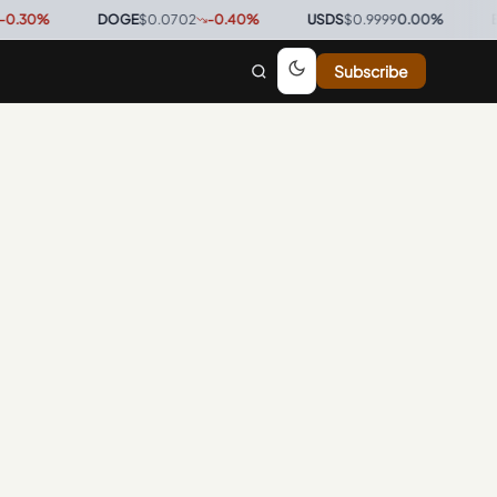
30
%
·
DOGE
$0.0702
-0.40
%
·
USDS
$0.9999
0.00
%
·
BTC
$
Subscribe