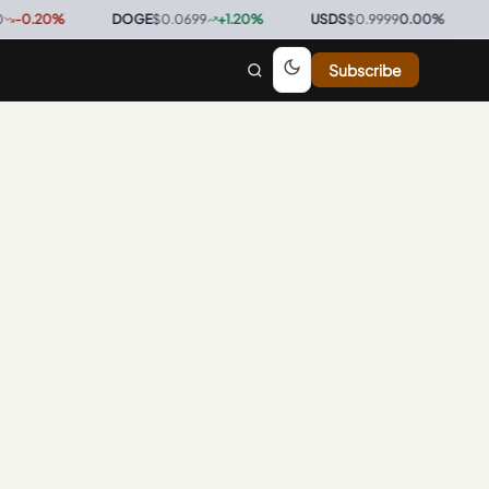
0.20
%
·
DOGE
$0.0699
+
1.20
%
·
USDS
$0.9999
0.00
%
·
BT
Subscribe