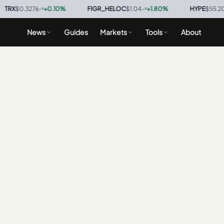
X
$0.3276
+
0.10
%
·
FIGR_HELOC
$1.04
+
1.80
%
·
HYPE
$55.20
-
News
Guides
Markets
Tools
About