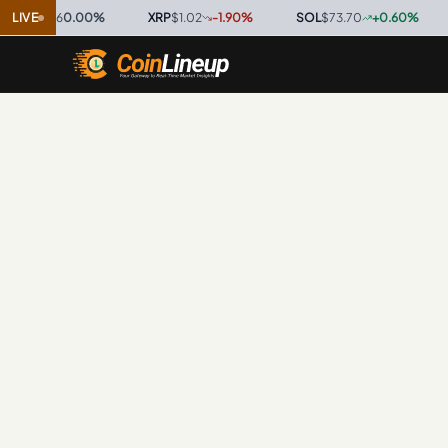
0.9996
LIVE
0.00
%
·
XRP
$1.02
-1.90
%
·
SOL
$73.70
+
0.60
%
·
T