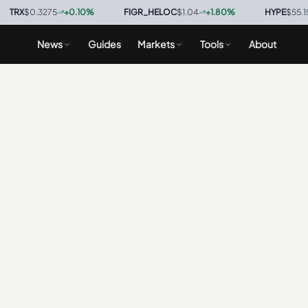
RX
$0.3275
+
0.10
%
·
FIGR_HELOC
$1.04
+
1.80
%
·
HYPE
$55.15
-
News
Guides
Markets
Tools
About