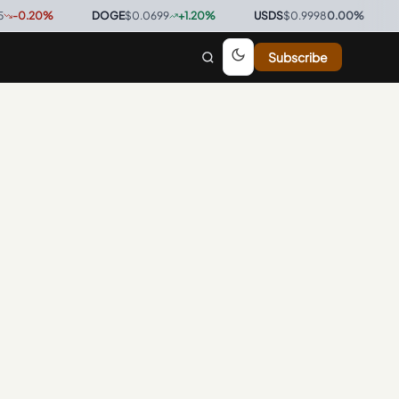
0.20
%
·
DOGE
$0.0699
+
1.20
%
·
USDS
$0.9998
0.00
%
·
BT
Subscribe