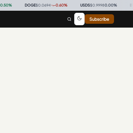
0
%
·
DOGE
$0.0694
-0.60
%
·
USDS
$0.9998
0.00
%
·
BTC
$
Subscribe