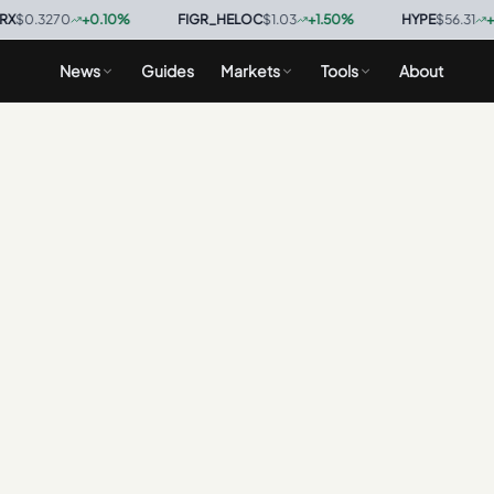
0.3270
+
0.10
%
·
FIGR_HELOC
$1.03
+
1.50
%
·
HYPE
$56.31
+
0.5
News
Guides
Markets
Tools
About