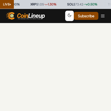
9996
LIVE
0.00
%
·
XRP
$1.05
-1.30
%
·
SOL
$73.42
+
0.50
%
·
TRX
Subscribe