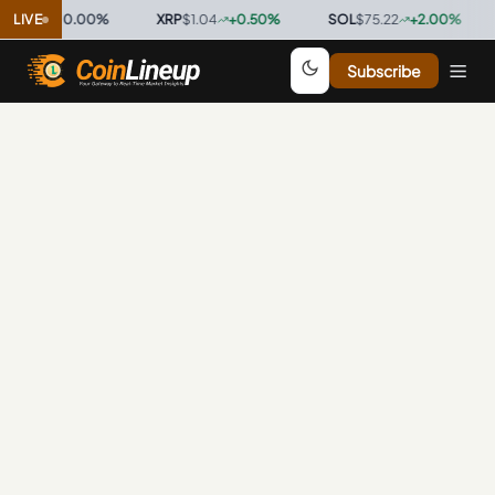
$0.9997
LIVE
0.00
%
·
XRP
$1.04
+
0.50
%
·
SOL
$75.22
+
2.00
%
·
Subscribe