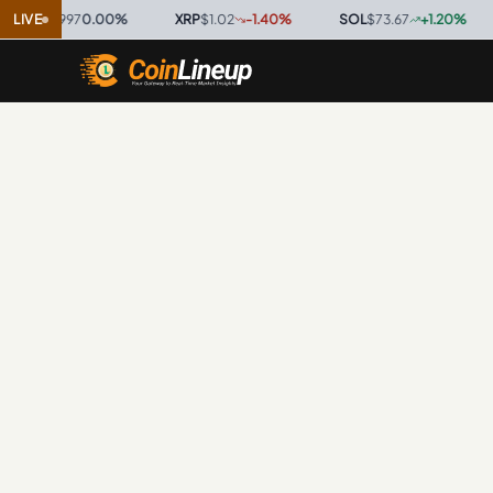
C
$0.9997
LIVE
0.00
%
·
XRP
$1.02
-1.40
%
·
SOL
$73.67
+
1.20
%
·