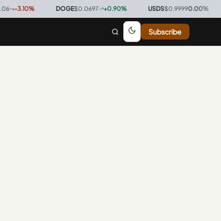
-3.10
%
·
DOGE
$0.0697
+
0.90
%
·
USDS
$0.9999
0.00
%
·
Subscribe