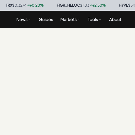
TRX
$0.3274
+
0.20
%
·
FIGR_HELOC
$1.03
+
2.50
%
·
HYPE
$54.06
News
Guides
Markets
Tools
About