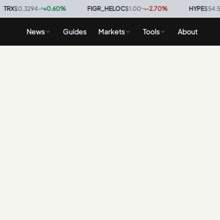
X
$0.3294
+
0.60
%
·
FIGR_HELOC
$1.00
-2.70
%
·
HYPE
$54.51
-
News
Guides
Markets
Tools
About