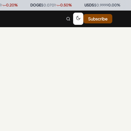
0.20
%
·
DOGE
$0.0701
-0.50
%
·
USDS
$0.9999
0.00
%
·
BT
Subscribe