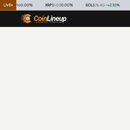
$0.9996
LIVE
0.00
%
·
XRP
$1.03
0.00
%
·
SOL
$76.40
+
2.10
%
·
TR