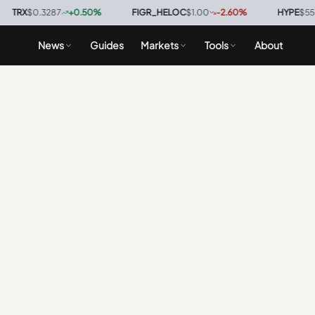
RX
$0.3287
+
0.50
%
·
FIGR_HELOC
$1.00
-2.60
%
·
HYPE
$55.11
News
Guides
Markets
Tools
About