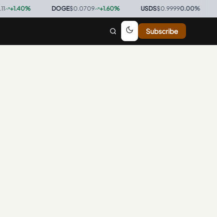
+
1.40
%
·
DOGE
$0.0709
+
1.60
%
·
USDS
$0.9999
0.00
%
·
BT
Subscribe