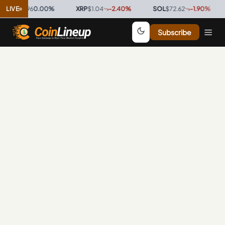
DC
$0.9996
LIVE
0.00
%
·
XRP
$1.04
-2.40
%
·
SOL
$72.62
-1.90
%
·
Subscribe