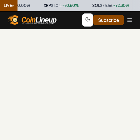
$0.9997
LIVE
0.00
%
·
XRP
$1.04
+
0.50
%
·
SOL
$75.56
+
2.30
%
·
Subscribe