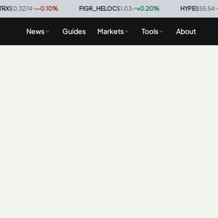
$0.3274
-0.10
%
·
FIGR_HELOC
$1.03
+
0.20
%
·
HYPE
$55.54
-0.
News
Guides
Markets
Tools
About