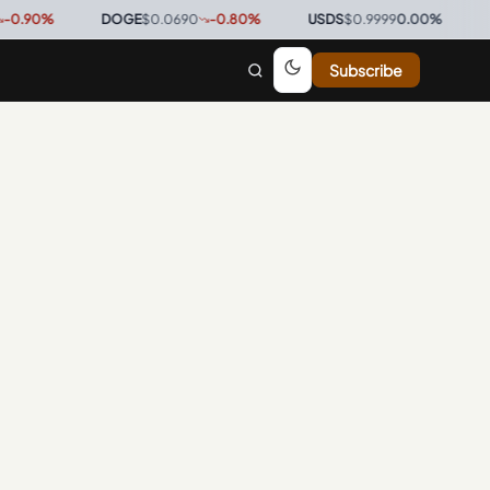
90
%
·
DOGE
$0.0690
-0.80
%
·
USDS
$0.9999
0.00
%
·
BTC
Subscribe