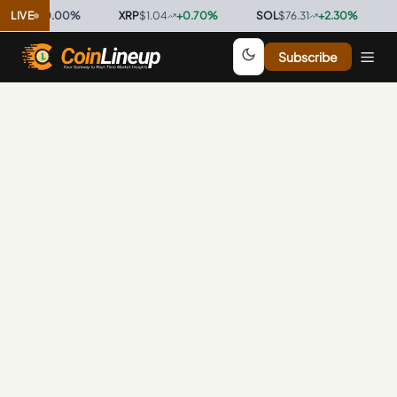
0.9996
LIVE
0.00
%
·
XRP
$1.04
+
0.70
%
·
SOL
$76.31
+
2.30
%
·
TR
Subscribe