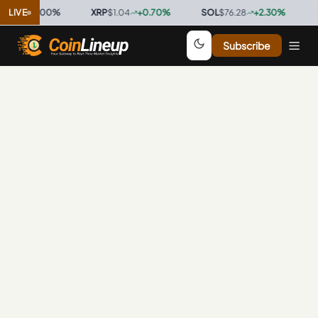
.9996
LIVE
0.00
%
·
XRP
$1.04
+
0.70
%
·
SOL
$76.28
+
2.30
%
·
TR
Subscribe