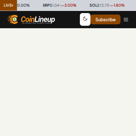
$0.9996
LIVE
0.00
%
·
XRP
$1.04
-3.00
%
·
SOL
$72.75
-1.80
%
·
T
Subscribe