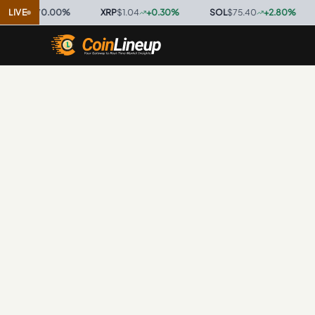
.9997
LIVE
0.00
%
·
XRP
$1.04
+
0.30
%
·
SOL
$75.40
+
2.80
%
·
T