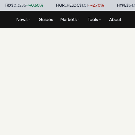
RX
$0.3285
+
0.60
%
·
FIGR_HELOC
$1.01
-2.70
%
·
HYPE
$54.53
News
Guides
Markets
Tools
About