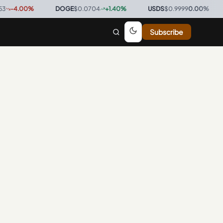
-4.00
%
·
DOGE
$0.0704
+
1.40
%
·
USDS
$0.9999
0.00
%
·
B
Subscribe