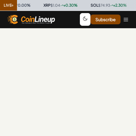
$0.9997
LIVE
0.00
%
·
XRP
$1.04
+
0.30
%
·
SOL
$74.93
+
2.30
%
·
Subscribe