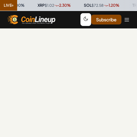
9996
LIVE
0.00
%
·
XRP
$1.02
-2.30
%
·
SOL
$72.58
-1.20
%
·
TRX
$
Subscribe