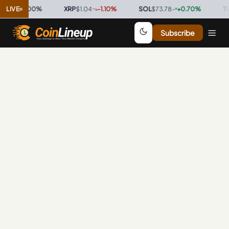
9996
LIVE
0.00
%
·
XRP
$1.04
-1.10
%
·
SOL
$73.78
+
0.70
%
·
TRX
Subscribe