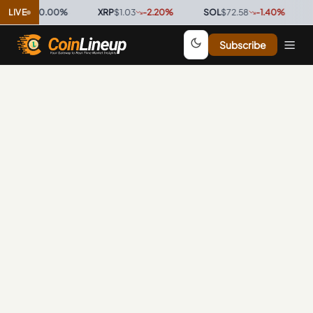
$0.9996
LIVE
0.00
%
·
XRP
$1.03
-2.20
%
·
SOL
$72.58
-1.40
%
·
T
Subscribe