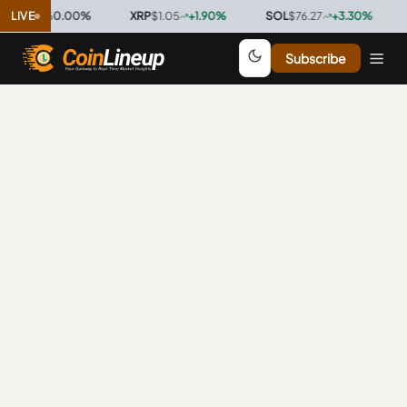
$0.9996
LIVE
0.00
%
·
XRP
$1.05
+
1.90
%
·
SOL
$76.27
+
3.30
%
·
T
Subscribe