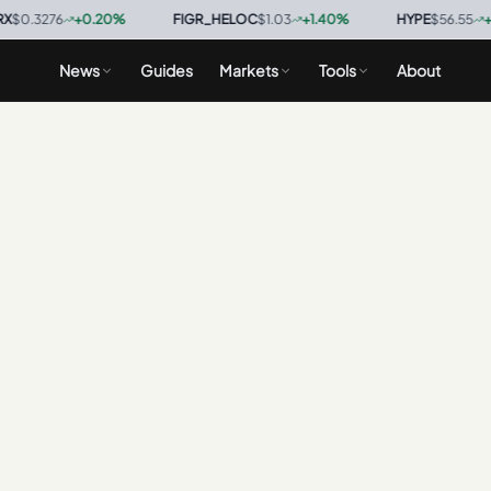
.3276
+
0.20
%
·
FIGR_HELOC
$1.03
+
1.40
%
·
HYPE
$56.55
+
2.4
News
Guides
Markets
Tools
About