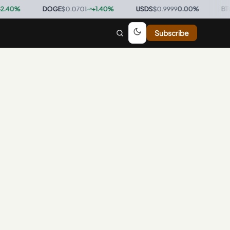
0
%
·
DOGE
$0.0701
+
1.40
%
·
USDS
$0.9999
0.00
%
·
BTC
$65
Subscribe