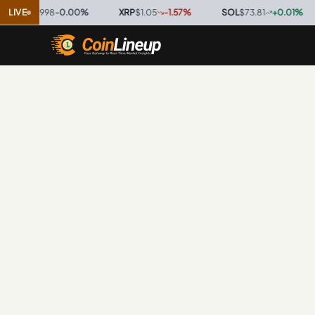
C
$0.9998
LIVE
-0.00
%
·
XRP
$1.05
-1.57
%
·
SOL
$73.81
+
0.01
%
·