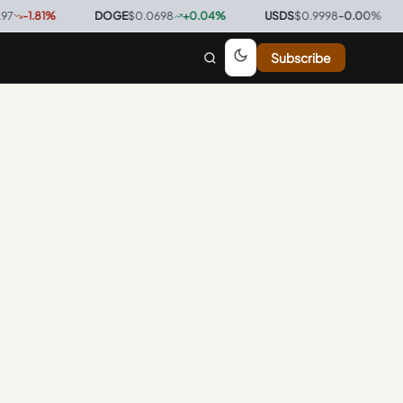
-1.81
%
·
DOGE
$0.0698
+
0.04
%
·
USDS
$0.9998
-0.00
%
·
Subscribe