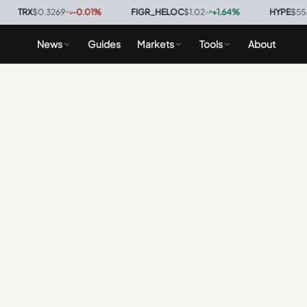
TRX
$0.3269
-0.01
%
·
FIGR_HELOC
$1.02
+
1.64
%
·
HYPE
$55.97
News
Guides
Markets
Tools
About