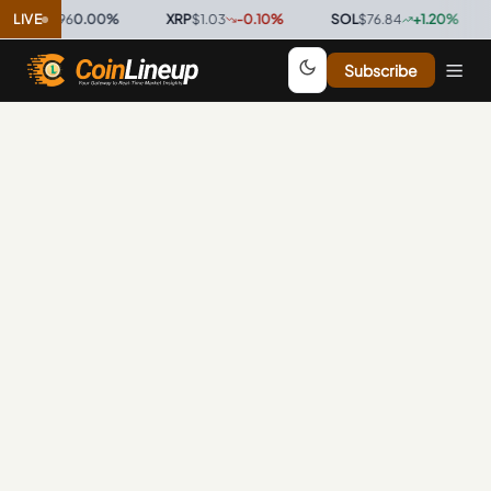
C
$0.9996
LIVE
0.00
%
·
XRP
$1.03
-0.10
%
·
SOL
$76.84
+
1.20
%
·
Subscribe