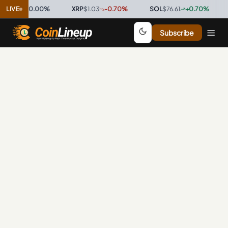
$0.9997
LIVE
0.00
%
·
XRP
$1.03
-0.70
%
·
SOL
$76.61
+
0.70
%
·
Subscribe