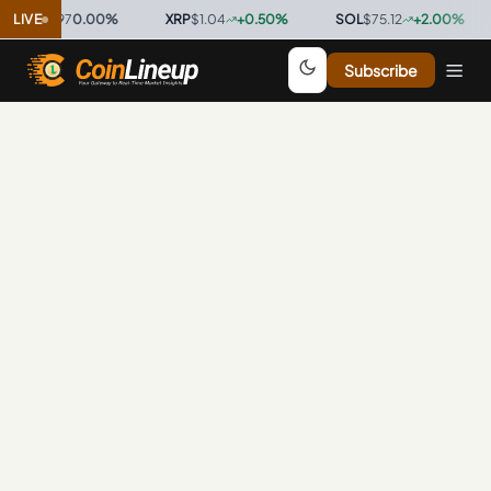
C
$0.9997
LIVE
0.00
%
·
XRP
$1.04
+
0.50
%
·
SOL
$75.12
+
2.00
%
·
Subscribe