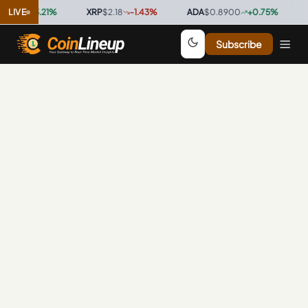
8.00
LIVE
+
3.21
%
·
XRP
$2.18
-1.43
%
·
ADA
$0.8900
+
0.75
%
·
A
Subscribe