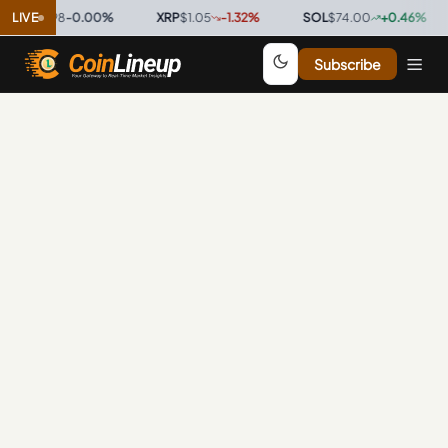
C
$0.9998
LIVE
-0.00
%
·
XRP
$1.05
-1.32
%
·
SOL
$74.00
+
0.46
%
·
Subscribe