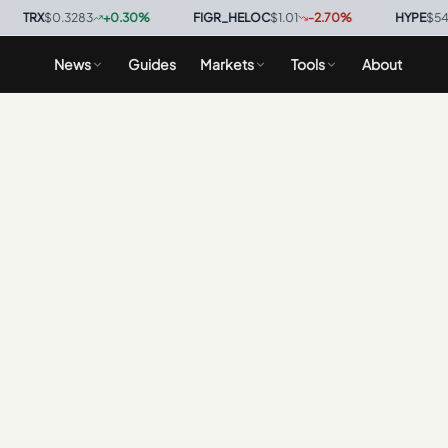
TRX
$0.3283
+
0.30
%
·
FIGR_HELOC
$1.01
-2.70
%
·
HYPE
$54.59
News
Guides
Markets
Tools
About