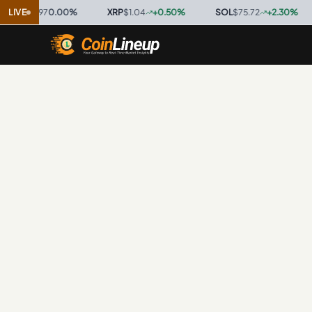
$0.9997
LIVE
0.00
%
·
XRP
$1.04
+
0.50
%
·
SOL
$75.72
+
2.30
%
·