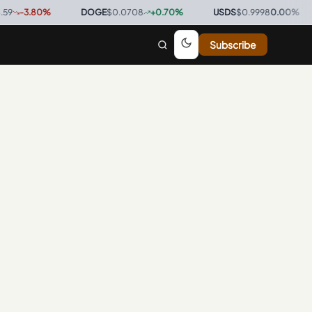
-3.80
%
·
DOGE
$0.0708
+
0.70
%
·
USDS
$0.9998
0.00
%
·
Subscribe