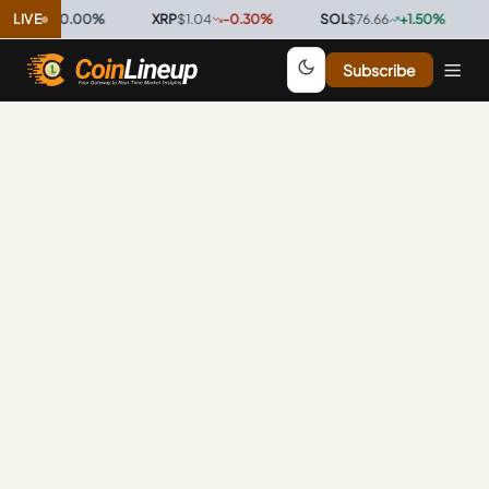
0.9997
LIVE
0.00
%
·
XRP
$1.04
-0.30
%
·
SOL
$76.66
+
1.50
%
·
T
Subscribe