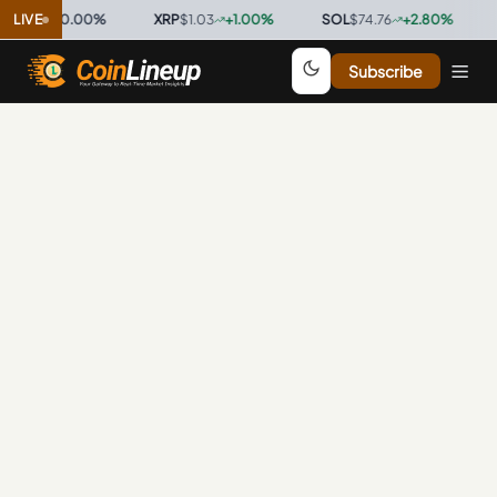
0.9998
LIVE
0.00
%
·
XRP
$1.03
+
1.00
%
·
SOL
$74.76
+
2.80
%
·
T
Subscribe