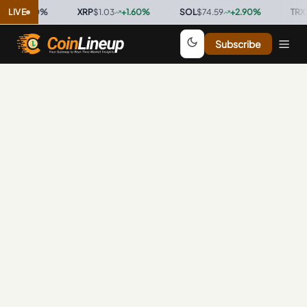
997
LIVE
0.00
%
·
XRP
$1.03
+
1.60
%
·
SOL
$74.59
+
2.90
%
·
TRX
$0
Subscribe