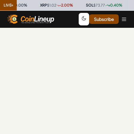
0.9997
LIVE
0.00
%
·
XRP
$1.02
-2.00
%
·
SOL
$73.77
+
0.40
%
·
T
Subscribe