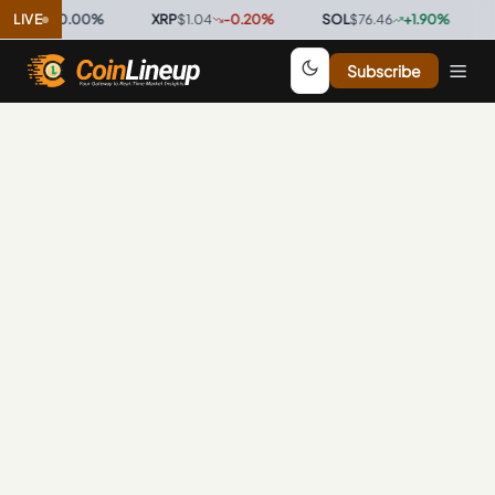
0.9996
LIVE
0.00
%
·
XRP
$1.04
-0.20
%
·
SOL
$76.46
+
1.90
%
·
T
Subscribe