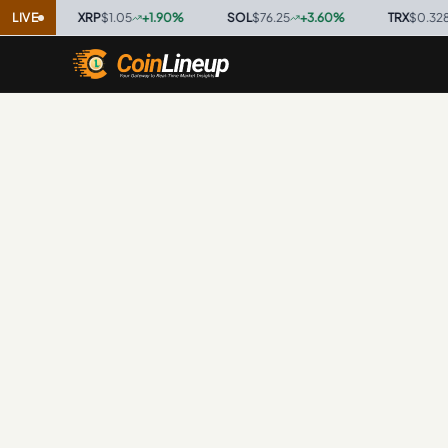
%
·
LIVE
XRP
$1.05
+
1.90
%
·
SOL
$76.25
+
3.60
%
·
TRX
$0.3288