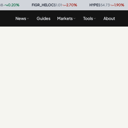
+
0.20
%
·
FIGR_HELOC
$1.01
-2.70
%
·
HYPE
$54.73
-1.90
%
·
News
Guides
Markets
Tools
About