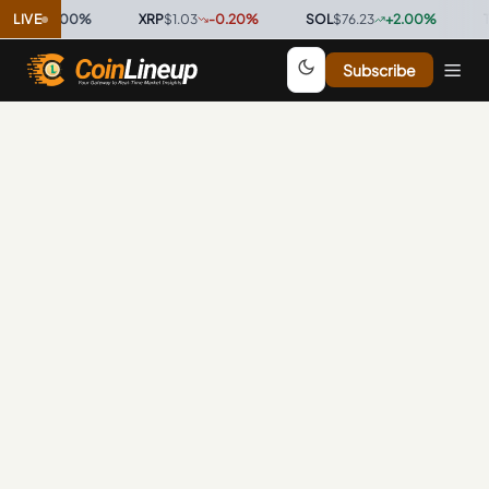
.9996
LIVE
0.00
%
·
XRP
$1.03
-0.20
%
·
SOL
$76.23
+
2.00
%
·
TR
Subscribe