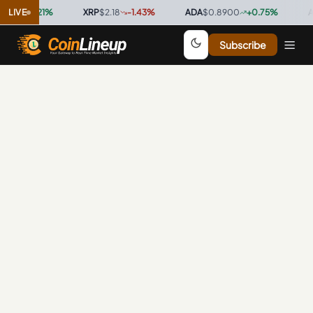
.00
LIVE
+
3.21
%
·
XRP
$2.18
-1.43
%
·
ADA
$0.8900
+
0.75
%
·
AV
Subscribe